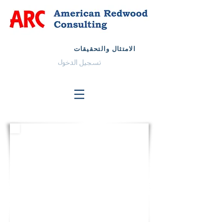
الامتثال والتحقيقات
تسجيل الدخول
الولايات المتحدة
بريد إلكتروني:
info@arcglobalteam.com
رقم مجاني:
1-833-فريق ARC
1-833-832-6272