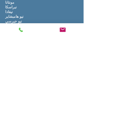
مونتانا
نبراسكا
نيفادا
نيو هامبشاير
نيو جيرسي
المكسيك جديدة
نيويورك
شمال كارولينا
شمال داكوتا
أوهايو
أوكلاهوما
أوريغون
بنسلفانيا
جزيرة رود
كارولينا الجنوبية
جنوب داكوتا
تينيسي
تكساس
يوتا
فيرمونت
فرجينيا
واشنطن
فرجينيا الغربية
ولاية ويسكونسن
وايومنغ