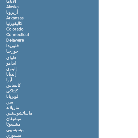
ألاباما
Alaska
أريزونا
Arkansas
كاليفورنيا
Colorado
Connecticut
Delaware
فلوريدا
جورجيا
هاواي
ايداهو
إلينوي
إنديانا
آيوا
كانساس
كنتاكي
لويزيانا
مين
ماريلاند
ماساتشوستس
ميشيغان
مينيسوتا
ميسيسيبي
ميسوري