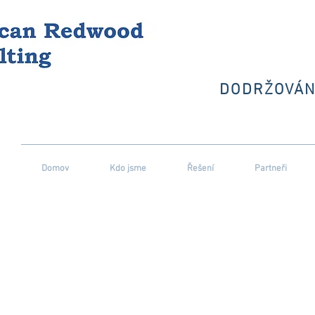
DODRŽOVÁN
Domov
Kdo jsme
Řešení
Partneři