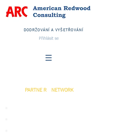
DODRŽOVÁNÍ A VYŠETŘOVÁNÍ
Přihlásit se
PARTNE R NETWORK
FARMACEUTICKÝ DISTRIBUTOR
FARMACEUTICKÝ VÝROBCE
NEMOCNICE