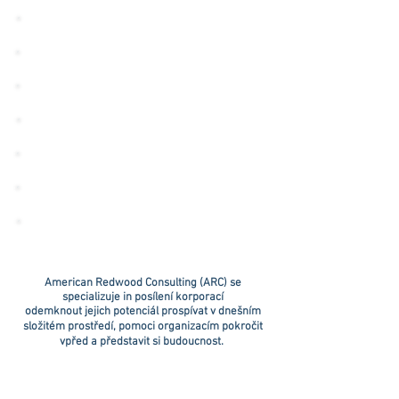
PRÁVNICKÁ FIRMA
PRŮMYSL
KORPORACE
LÉKÁRNA
POJIŠŤOVNA
VLÁDA
DODAVATEL
American Redwood Consulting (ARC) se
specializuje in posílení korporací
odemknout jejich potenciál prospívat v dnešním
složitém prostředí, pomoci organizacím pokročit
vpřed a představit si budoucnost.