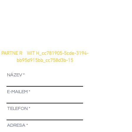
PARTNE R WIT H_cc781905-5cde-3194-
bb95d915bb_cc758d3b-15
NÁZEV
E-MAILEM
TELEFON
ADRESA