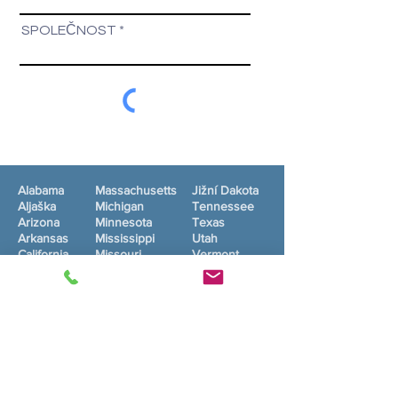
SPOLEČNOST
Alabama
Massachusetts
Jižní Dakota
PŘEDLOŽIT
Aljaška
Michigan
Tennessee
Arizona
Minnesota
Texas
Arkansas
Mississippi
Utah
California
Missouri
Vermont
Colorado
Montana
Virginie
Connecticut
Nebraska
Washington
Delaware
Nevada
západní
Florida
New
Virginie
Georgia
Hampshire
Wisconsin
New Jersey
Wyoming
Washington DC
Havaj
Nové Mexiko
Idaho
New York