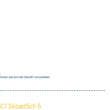
ERUNG
GNEHMER
n
ommen und sich die Zukunft vorzustellen.
C136bad5cf-5