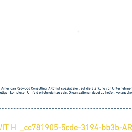
RIE
REGI
RN
AUFTRA
American Redwood Consulting (ARC) ist spezialisiert auf die Stärkung von Unternehme
eutigen komplexen Umfeld erfolgreich zu sein, Organisationen dabei zu helfen, voranzuk
T H _cc781905-5cde-3194-bb3b-AR