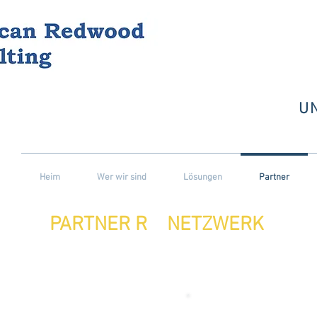
U
Heim
Wer wir sind
Lösungen
Partner
PARTNER R NETZWERK