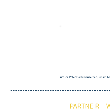
INDUST
KONZE
um ihr Potenzial freizusetzen, um im h
PARTNE R WI