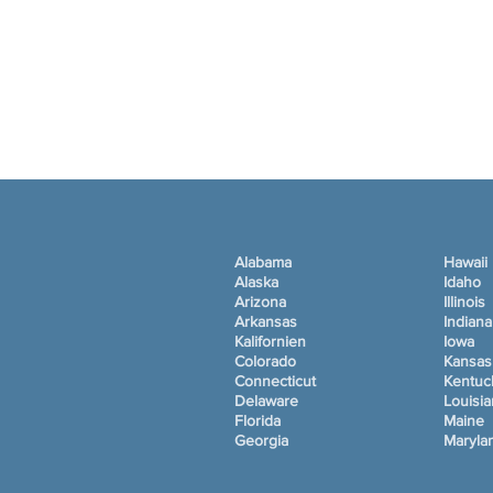
Alabama
Hawaii
Alaska
Idaho
Arizona
Illinois
Arkansas
Indiana
Kalifornien
Iowa
Colorado
Kansas
Connecticut
Kentuc
Delaware
Louisi
Florida
Maine
Georgia
Maryla