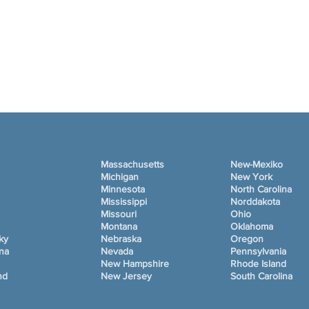
Massachusetts
New-Mexiko
Michigan
New York
Minnesota
North Carolina
Mississippi
Norddakota
Missouri
Ohio
Montana
Oklahoma
ky
Nebraska
Oregon
ana
Nevada
Pennsylvania
New Hampshire
Rhode Island
nd
New Jersey
South Carolina