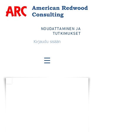
NOUDATTAMINEN JA
TUTKIMUKSET
Kirjaudu sisään
YHDYSVALLAT
Sähköposti:
info@arcglobalteam.com
Maksuton:
1-833-TEAM ARC
1-833-832-6272