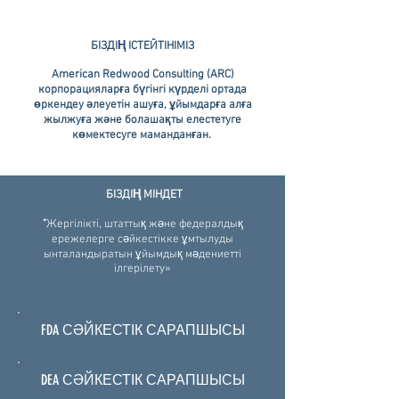
БІЗДІҢ ІСТЕЙТІНІМІЗ
American Redwood Consulting (ARC)
корпорацияларға бүгінгі күрделі ортада
өркендеу әлеуетін ашуға, ұйымдарға алға
жылжуға және болашақты елестетуге
көмектесуге маманданған.
БІЗДІҢ МІНДЕТ
"
Жергілікті, штаттық және федералдық
ережелерге сәйкестікке ұмтылуды
ынталандыратын ұйымдық мәдениетті
ілгерілету»
FDA СӘЙКЕСТІК САРАПШЫСЫ
DEA СӘЙКЕСТІК САРАПШЫСЫ