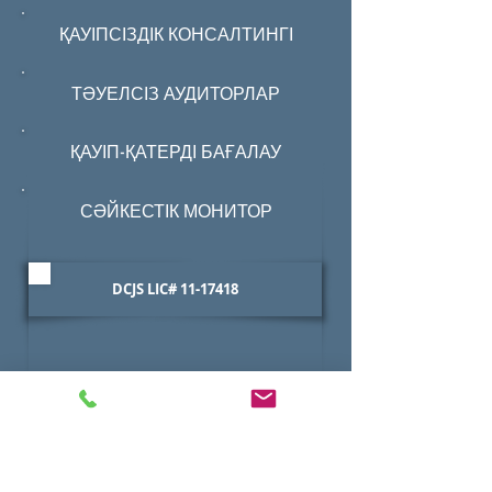
ҚАУІПСІЗДІК КОНСАЛТИНГІ
ТӘУЕЛСІЗ АУДИТОРЛАР
ҚАУІП-ҚАТЕРДІ БАҒАЛАУ
СӘЙКЕСТІК МОНИТОР
DCJS LIC#
11-17418