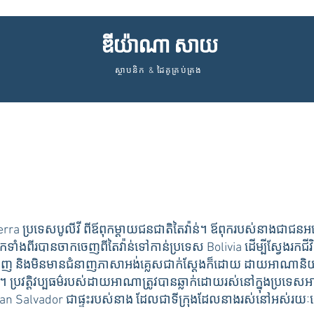
ឌីយ៉ាណា សាយ
ស្ថាបនិក & ដៃគូគ្រប់គ្រង
ra ប្រទេសបូលីវី ពីឪពុកម្តាយជនជាតិតៃវ៉ាន់។ ឪពុករបស់នាងជាជនអន្
នកទាំងពីរបានចាកចេញពីតៃវ៉ាន់ទៅកាន់ប្រទេស Bolivia ដើម្បីស្វែងរកជ
៉ាញ និងមិនមានជំនាញភាសាអង់គ្លេសជាក់ស្តែងក៏ដោយ ដាយអាណានិ
)។ ប្រវត្តិវប្បធម៌របស់ដាយអាណាត្រូវបានឆ្លាក់ដោយរស់នៅក្នុងប្រទេសអាហ្ស
San Salvador ជាផ្ទះរបស់នាង ដែលជាទីក្រុងដែលនាងរស់នៅអស់រយៈព