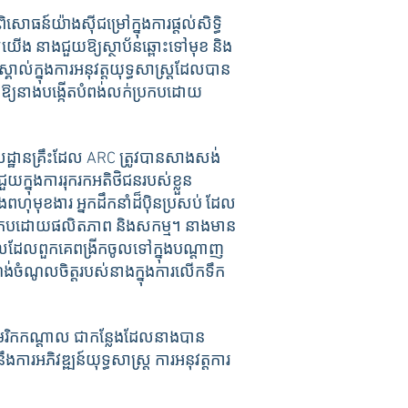
ន៍យ៉ាងស៊ីជម្រៅក្នុងការផ្តល់សិទ្ធិ
់យើង នាងជួយឱ្យស្ថាប័នឆ្ពោះទៅមុខ និង
់ក្នុងការអនុវត្តយុទ្ធសាស្ត្រដែលបាន
្ញាតឱ្យនាងបង្កើតបំពង់លក់ប្រកបដោយ
ដ្ឋានគ្រឹះដែល ARC ត្រូវបានសាងសង់
ក្នុងការរុករកអតិថិជនរបស់ខ្លួន
ងពហុមុខងារ អ្នកដឹកនាំដ៏ប៉ិនប្រសប់ ដែល
ក្រុមប្រកបដោយផលិតភាព និងសកម្ម។ នាងមាន
លដែលពួកគេពង្រីកចូលទៅក្នុងបណ្តាញ
ង់ចំណូលចិត្តរបស់នាងក្នុងការលើកទឹក
េរិកកណ្តាល ជាកន្លែងដែលនាងបាន
ារអភិវឌ្ឍន៍យុទ្ធសាស្ត្រ ការអនុវត្តការ