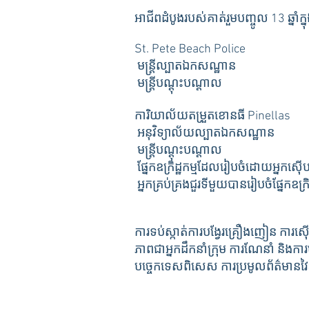
អាជីពដំបូងរបស់គាត់រួមបញ្ចូល 13 ឆ្នាំក្នុ
St. Pete Beach Police
មន្ត្រីល្បាតឯកសណ្ឋាន
មន្រ្តីបណ្តុះបណ្តាល
ការិយាល័យតម្រួតខោនធី Pinellas
អនុវិទ្យាល័យល្បាតឯកសណ្ឋាន
មន្រ្តីបណ្តុះបណ្តាល
ផ្នែកឧក្រិដ្ឋកម្មដែលរៀបចំដោយអ្នកស៊ើប
អ្នកគ្រប់គ្រងជួរទីមួយបានរៀបចំផ្នែកឧក្រិដ
ការទប់ស្កាត់ការបង្វែរគ្រឿងញៀន ការស៊ើបអ
ភាពជាអ្នកដឹកនាំក្រុម ការណែនាំ និងការ
បច្ចេកទេសពិសេស ការប្រមូលព័ត៌មានវៃឆ្