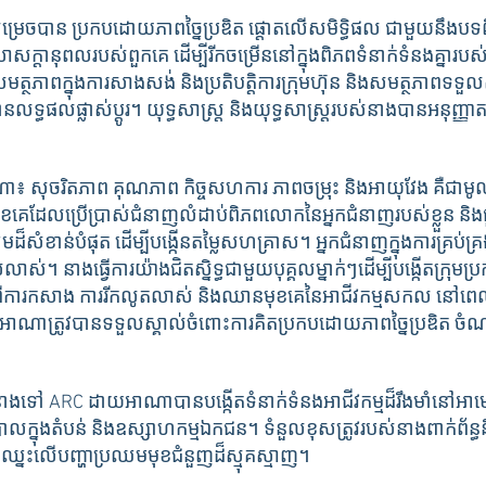
េចបាន ប្រកបដោយភាពច្នៃប្រឌិត ផ្តោតលើសមិទ្ធិផល ជាមួយនឹងបទពិសោធ
ក្ដានុពលរបស់ពួកគេ ដើម្បីរីកចម្រើននៅក្នុងពិភពទំនាក់ទំនងគ្នារបស
ក្នុងការសាងសង់ និងប្រតិបត្តិការក្រុមហ៊ុន និងសមត្ថភាពទទួលស្គាល
ានលទ្ធផលផ្លាស់ប្តូរ។ យុទ្ធសាស្ត្រ និងយុទ្ធសាស្ត្ររបស់នាងបានអនុញ
៖ សុចរិតភាព គុណភាព កិច្ចសហការ ភាពចម្រុះ និងអាយុវែង គឺជាមូល
គេដែលប្រើប្រាស់ជំនាញលំដាប់ពិភពលោកនៃអ្នកជំនាញរបស់ខ្លួន និងជួយ
សំខាន់បំផុត ដើម្បីបង្កើនតម្លៃសហគ្រាស។ អ្នកជំនាញក្នុងការគ្រប់គ្រ
ស់លាស់។ នាងធ្វើការយ៉ាងជិតស្និទ្ធជាមួយបុគ្គលម្នាក់ៗដើម្បីបង្កើត
ញពីការកសាង ការរីកលូតលាស់ និងឈានមុខគេនៃអាជីវកម្មសកល នៅពេ
ាយអាណាត្រូវបានទទួលស្គាល់ចំពោះការគិតប្រកបដោយភាពច្នៃប្រឌិត ចំណ
ទៅ ARC ដាយអាណាបានបង្កើតទំនាក់ទំនងអាជីវកម្មដ៏រឹងមាំនៅអាម
បាលក្នុងតំបន់ និងឧស្សាហកម្មឯកជន។ ទំនួលខុសត្រូវរបស់នាងពាក់ព័ន្ធនឹងក
ឈ្នះលើបញ្ហាប្រឈមមុខជំនួញដ៏ស្មុគស្មាញ។