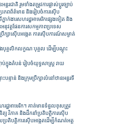
ាតិ រួមទាំងតម្រូវការផ្លាស់ប្តូរច្បាប់
ិងប្រភពព័ត៌មាន និងរៀបចំការស៊ើប
 ទីភ្នាក់ងារសហរដ្ឋអាមេរិកផ្សេងទៀត និង
បានអនុវត្តផែនការសកម្មភាពប្រទេស
រឹក្សាស៊ើបអង្កេត ការស៊ើបការណ៍សម្ងាត់
ុគ្គលិកលក្ខណៈបុគ្គល ដើម្បីបណ្តុះ
បាប់ក្នុងតំបន់ រៀបចំយុទ្ធសាស្ត្រ រាយ
បន្ទាន់ និងក្រុមប្រឹក្សាលំនៅឋានអន្តរទី
រដ្ឋអាមេរិក។ គាត់មានទំនួលខុសត្រូវ
យ វិភាគ និងដឹកនាំប្រតិបត្តិការស៊ើប
តិបត្តិការស៊ើបអង្កេតដើម្បីកំណត់អត្ត