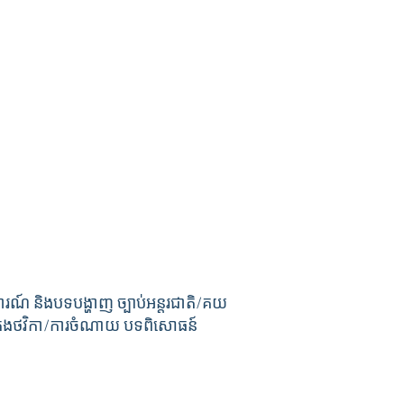
រាយការណ៍ និងបទបង្ហាញ ច្បាប់អន្តរជាតិ/គយ
្រប់គ្រងថវិកា/ការចំណាយ បទពិសោធន៍