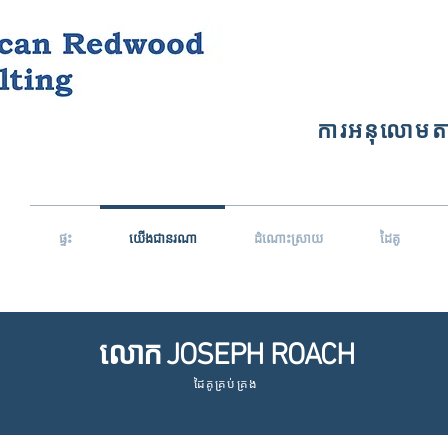
ការអនុលោមតា
ផ្ទះ
យើង​ជា​នរណា
ដំណោះស្រាយ
ដៃគូ
លោក JOSEPH ROACH
ដៃគូគ្រប់គ្រង