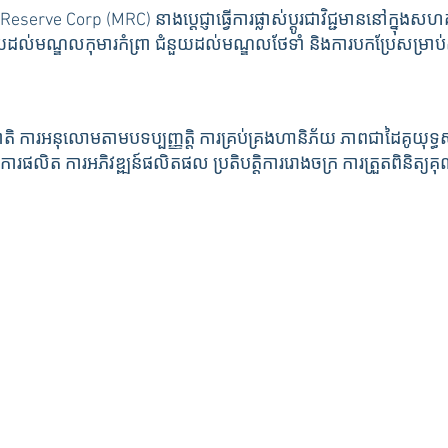
erve Corp (MRC) នាងប្តេជ្ញាធ្វើការផ្លាស់ប្តូរជាវិជ្ជមាននៅក្នុងសហ
យដល់មណ្ឌលកុមារកំព្រា ជំនួយដល់មណ្ឌលថែទាំ និងការបកប្រែសម្
ាតិ ការអនុលោមតាមបទប្បញ្ញត្តិ ការគ្រប់គ្រងហានិភ័យ ភាពជាដៃគូយុទ្ធស
យ ការផលិត ការអភិវឌ្ឍន៍ផលិតផល ប្រតិបត្តិការរោងចក្រ ការត្រួតពិនិត