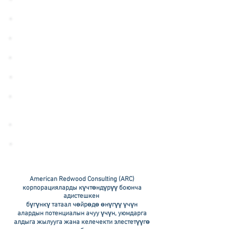
Оорукана
Юридикалык фирма
Өнөр жай
КОРПОРАЦИЯ
Аптека
КАМСЫЗДАНДЫРУУ
АГЕНТСТВОСУ
ӨКМӨТ
ПОДРАДЧЫ
American Redwood Consulting (ARC)
корпорацияларды күчтөндүрүү боюнча
адистешкен
бүгүнкү татаал чөйрөдө өнүгүү үчүн
алардын потенциалын ачуу үчүн, уюмдарга
алдыга жылууга жана келечекти элестетүүгө