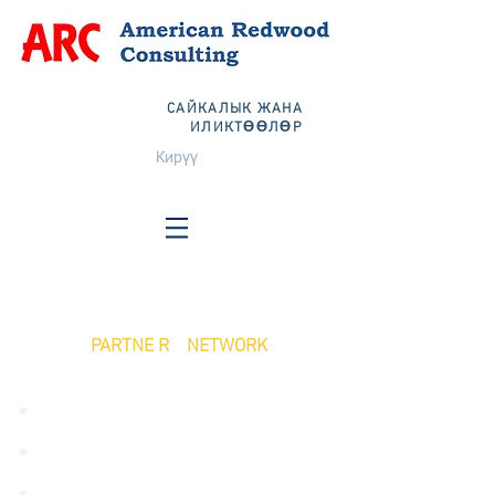
САЙКАЛЫК ЖАНА
ИЛИКТӨӨЛӨР
Кирүү
PARTNE R NETWORK
ФАРМАЦЕВТИКАЛЫК ТАРТУУЧУ
ФАРМАЦЕВТИКА ӨНДҮРҮҮЧҮ