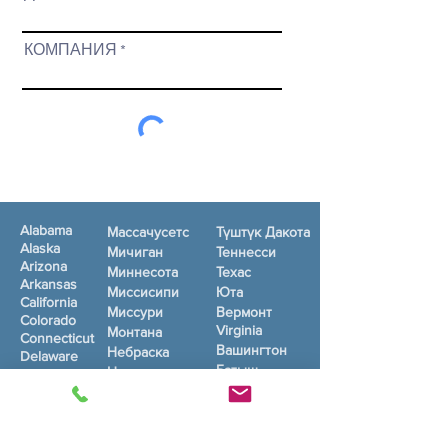
КОМПАНИЯ
ТАПШЫРУУ
Alabama
Массачусетс
Түштүк Дакота
Alaska
Мичиган
Теннесси
Arizona
Миннесота
Техас
Arkansas
Миссисипи
Юта
California
Миссури
Вермонт
Colorado
Virginia
Монтана
Connecticut
Вашингтон
Небраска
Delaware
Батыш
Невада
Florida
Вирджиния
Georgia
Нью-Гэмпшир
Висконсин
Нью-Джерси
Вайоминг