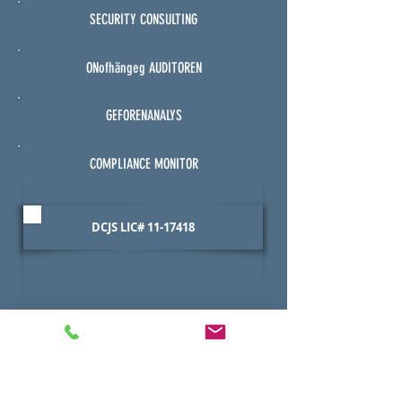
SECURITY CONSULTING
ONofhängeg AUDITOREN
GEFORENANALYS
COMPLIANCE MONITOR
DCJS LIC#
11-17418