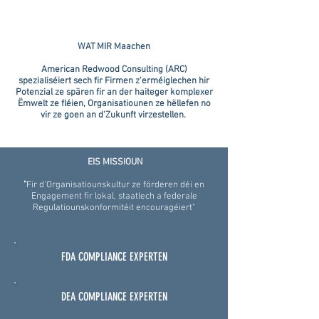
WAT MIR Maachen
American Redwood Consulting (ARC)
spezialiséiert sech fir Firmen z'erméiglechen hir
Potenzial ze spären fir an der haiteger komplexer
Ëmwelt ze fléien, Organisatiounen ze hëllefen no
vir ze goen an d'Zukunft virzestellen.
EIS MISSIOUN
"
Fir d'Organisatiounskultur ze förderen déi en
Engagement fir lokal, staatlech a federale
Regulatiounskonformitéit encouragéiert"
FDA COMPLIANCE EXPERTEN
DEA COMPLIANCE EXPERTEN