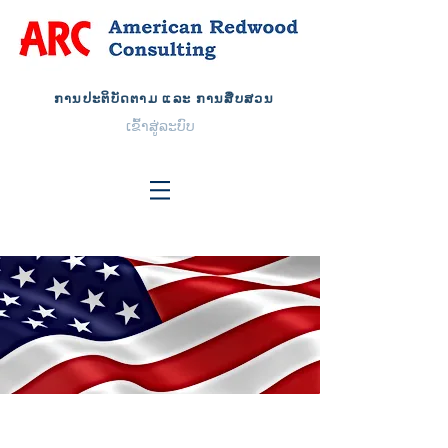
ການປະຕິບັດຕາມ ແລະ ການສືບສວນ
ເຂົ້າ​ສູ່​ລະ​ບົບ