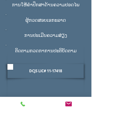
ການໃຫ້ຄໍາປຶກສາດ້ານຄວາມປອດໄພ
ຜູ້ກວດສອບເອກະລາດ
ການປະເມີນຄວາມສ່ຽງ
ຕິດຕາມກວດກາການປະຕິບັດຕາມ
DCJS LIC#
11-17418