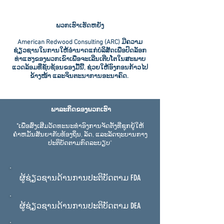
ພວກ​ເຮົາ​ເຮັດ​ຫຍັງ
American Redwood Consulting (ARC) ມີຄວາມ
ຊ່ຽວຊານໃນການໃຫ້ອຳນາດແກ່ບໍລິສັດເພື່ອປົດລັອກ
ທ່າແຮງຂອງພວກເຂົາເພື່ອຈະເລີນເຕີບໂຕໃນສະພາບ
ແວດລ້ອມທີ່ຊັບຊ້ອນຂອງມື້ນີ້, ຊ່ວຍໃຫ້ອົງກອນກ້າວໄປ
ຂ້າງໜ້າ ແລະຈິນຕະນາການອະນາຄົດ.
ພາລະກິດຂອງພວກເຮົາ
"
ເພື່ອສົ່ງເສີມວັດທະນະທໍາອົງການຈັດຕັ້ງທີ່ຊຸກຍູ້ໃຫ້
ຄໍາຫມັ້ນສັນຍາກັບທ້ອງຖິ່ນ, ລັດ, ແລະລັດຖະບານກາງ
ປະຕິບັດຕາມກົດລະບຽບ"
ຜູ້ຊ່ຽວຊານດ້ານການປະຕິບັດຕາມ FDA
ຜູ້ຊ່ຽວຊານດ້ານການປະຕິບັດຕາມ DEA