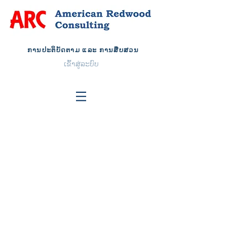
ການປະຕິບັດຕາມ ແລະ ການສືບສວນ
ເຂົ້າ​ສູ່​ລະ​ບົບ