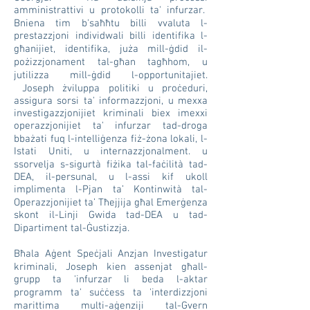
amministrattivi u protokolli ta' infurzar.
Bniena tim b'saħħtu billi vvaluta l-
prestazzjoni individwali billi identifika l-
għanijiet, identifika, juża mill-ġdid il-
pożizzjonament tal-għan tagħhom, u
jutilizza mill-ġdid l-opportunitajiet.
Joseph żviluppa politiki u proċeduri,
assigura sorsi ta' informazzjoni, u mexxa
investigazzjonijiet kriminali biex imexxi
operazzjonijiet ta' infurzar tad-droga
bbażati fuq l-intelliġenza fiż-żona lokali, l-
Istati Uniti, u internazzjonalment. u
ssorvelja s-sigurtà fiżika tal-faċilità tad-
DEA, il-persunal, u l-assi kif ukoll
implimenta l-Pjan ta’ Kontinwità tal-
Operazzjonijiet ta’ Tħejjija għal Emerġenza
skont il-Linji Gwida tad-DEA u tad-
Dipartiment tal-Ġustizzja.
​
Bħala Aġent Speċjali Anzjan Investigatur
kriminali, Joseph kien assenjat għall-
grupp ta 'infurzar li beda l-aktar
programm ta' suċċess ta 'interdizzjoni
marittima multi-aġenziji tal-Gvern