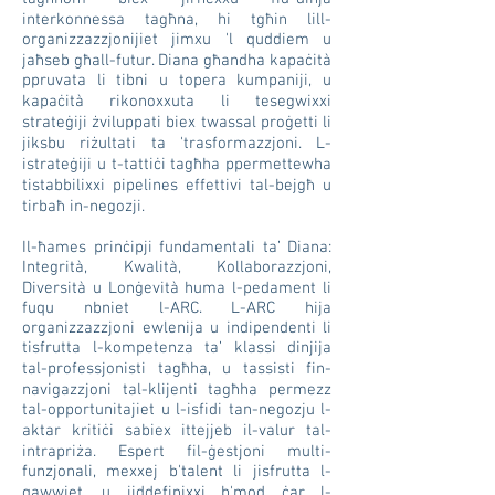
interkonnessa tagħna, hi tgħin lill-
organizzazzjonijiet jimxu 'l quddiem u
jaħseb għall-futur. Diana għandha kapaċità
ppruvata li tibni u topera kumpaniji, u
kapaċità rikonoxxuta li tesegwixxi
strateġiji żviluppati biex twassal proġetti li
jiksbu riżultati ta 'trasformazzjoni. L-
istrateġiji u t-tattiċi tagħha ppermettewha
tistabbilixxi pipelines effettivi tal-bejgħ u
tirbaħ in-negozji.
Il-ħames prinċipji fundamentali ta’ Diana:
Integrità, Kwalità, Kollaborazzjoni,
Diversità u Lonġevità huma l-pedament li
fuqu nbniet l-ARC. L-ARC hija
organizzazzjoni ewlenija u indipendenti li
tisfrutta l-kompetenza ta’ klassi dinjija
tal-professjonisti tagħha, u tassisti fin-
navigazzjoni tal-klijenti tagħha permezz
tal-opportunitajiet u l-isfidi tan-negozju l-
aktar kritiċi sabiex ittejjeb il-valur tal-
intrapriża. Espert fil-ġestjoni multi-
funzjonali, mexxej b'talent li jisfrutta l-
qawwiet, u jiddefinixxi b'mod ċar l-