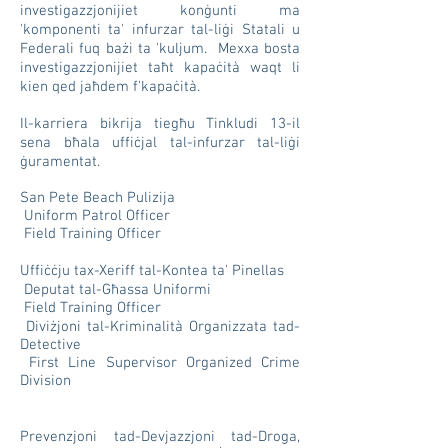
investigazzjonijiet konġunti ma
'komponenti ta' infurzar tal-liġi Statali u
Federali fuq bażi ta 'kuljum. Mexxa bosta
investigazzjonijiet taħt kapaċità waqt li
kien qed jaħdem f'kapaċità.
Il-karriera bikrija tiegħu Tinkludi 13-il
sena bħala uffiċjal tal-infurzar tal-liġi
ġuramentat.
San Pete Beach Pulizija
Uniform Patrol Officer
Field Training Officer
Uffiċċju tax-Xeriff tal-Kontea ta' Pinellas
Deputat tal-Għassa Uniformi
Field Training Officer
Diviżjoni tal-Kriminalità Organizzata tad-
Detective
First Line Supervisor Organized Crime
Division
Prevenzjoni tad-Devjazzjoni tad-Droga,