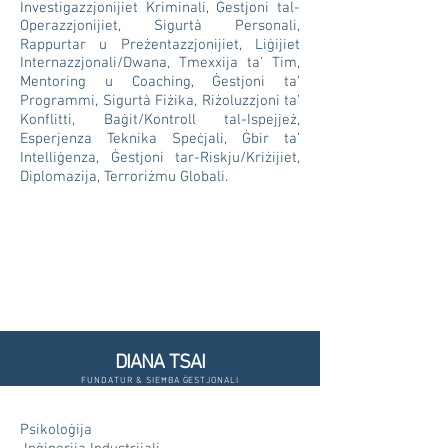
Investigazzjonijiet Kriminali, Ġestjoni tal-
Operazzjonijiet, Sigurtà Personali,
Rappurtar u Preżentazzjonijiet, Liġijiet
Internazzjonali/Dwana, Tmexxija ta’ Tim,
Mentoring u Coaching, Ġestjoni ta’
Programmi, Sigurtà Fiżika, Riżoluzzjoni ta’
Konflitti, Baġit/Kontroll tal-Ispejjeż,
Esperjenza Teknika Speċjali, Ġbir ta’
Intelliġenza, Ġestjoni tar-Riskju/Kriżijiet,
Diplomazija, Terroriżmu Globali.
DIANA TSAI
FUNDATUR & SIEĦBA ĠESTJONALI
Psikoloġija