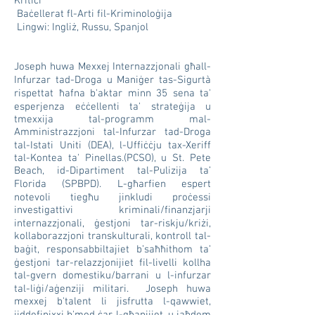
Kritiċi
Baċellerat fl-Arti fil-Kriminoloġija
Lingwi: Ingliż, Russu, Spanjol
Joseph huwa Mexxej Internazzjonali għall-
Infurzar tad-Droga u Maniġer tas-Sigurtà
rispettat ħafna b'aktar minn 35 sena ta'
esperjenza eċċellenti ta' strateġija u
tmexxija tal-programm mal-
Amministrazzjoni tal-Infurzar tad-Droga
tal-Istati Uniti (DEA), l-Uffiċċju tax-Xeriff
tal-Kontea ta' Pinellas.
(PCSO)
, u St. Pete
Beach, id-Dipartiment tal-Pulizija ta’
Florida (SPBPD). L-għarfien espert
notevoli tiegħu jinkludi proċessi
investigattivi kriminali/finanzjarji
internazzjonali, ġestjoni tar-riskju/kriżi,
kollaborazzjoni transkulturali, kontroll tal-
baġit, responsabbiltajiet b’saħħithom ta’
ġestjoni tar-relazzjonijiet fil-livelli kollha
tal-gvern domestiku/barrani u l-infurzar
tal-liġi/aġenziji militari. Joseph huwa
mexxej b'talent li jisfrutta l-qawwiet,