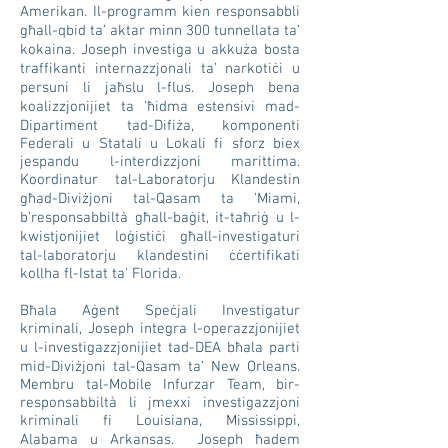
Amerikan. Il-programm kien responsabbli
għall-qbid ta’ aktar minn 300 tunnellata ta’
kokaina. Joseph investiga u akkuża bosta
traffikanti internazzjonali ta’ narkotiċi u
persuni li jaħslu l-flus. Joseph bena
koalizzjonijiet ta 'ħidma estensivi mad-
Dipartiment tad-Difiża, komponenti
Federali u Statali u Lokali fi sforz biex
jespandu l-interdizzjoni marittima.
Koordinatur tal-Laboratorju Klandestin
għad-Diviżjoni tal-Qasam ta 'Miami,
b'responsabbiltà għall-baġit, it-taħriġ u l-
kwistjonijiet loġistiċi għall-investigaturi
tal-laboratorju klandestini ċċertifikati
kollha fl-Istat ta' Florida.
Bħala Aġent Speċjali Investigatur
kriminali, Joseph integra l-operazzjonijiet
u l-investigazzjonijiet tad-DEA bħala parti
mid-Diviżjoni tal-Qasam ta’ New Orleans.
Membru tal-Mobile Infurzar Team, bir-
responsabbiltà li jmexxi investigazzjoni
kriminali fi Louisiana, Mississippi,
Alabama u Arkansas. Joseph ħadem