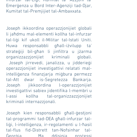
Infurzar tal-Liġi, Kumitat ta' Azzjoni ta'
Emerġenza u Bord Inter-Aġenziji tad-Djar,
Kumitat tal-Premjijiet tal-Ambaxxata.
Joseph ikkoordina operazzjonijiet globali
li jaħdmu mal-elementi kollha tal-infurzar
tal-liġi kif ukoll il-Militar tal-Istati Uniti.
Huwa responsabbli għall-iżvilupp ta'
strateġiji bil-għan li jinfiltra u jżarma
organizzazzjonijiet kriminali globali.
Joseph jirrevedi, janalizza, u jidderieġi
operazzjonijiet investigattivi relatati mal-
intelliġenza finanzjarja miġbura permezz
tal-Att dwar is-Segretezza Bankarja.
Joseph jikkoordina l-operazzjonijiet
investigattivi sabiex jidentifika l-membri u
l-assi kollha tal-organizzazzjonijiet
kriminali internazzjonali.
Joseph kien responsabbli għall-ġestjoni
tal-programmi tad-DEA għall-infurzar tal-
liġi, l-intelliġenza, ir-regolamenti u l-ħasil
tal-flus fid-Distrett tan-Nofsinhar tal-
Ġeorġja. Ħa ddisinja proċessi