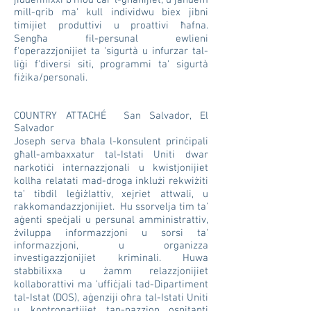
jiddefinixxi b'mod ċar l-għanijiet, u jaħdem
mill-qrib ma' kull individwu biex jibni
timijiet produttivi u proattivi ħafna.
Sengħa fil-persunal ewlieni
f'operazzjonijiet ta 'sigurtà u infurzar tal-
liġi f'diversi siti, programmi ta' sigurtà
fiżika/personali.
COUNTRY ATTACHÉ San Salvador, El
Salvador
Joseph serva bħala l-konsulent prinċipali
għall-ambaxxatur tal-Istati Uniti dwar
narkotiċi internazzjonali u kwistjonijiet
kollha relatati mad-droga inklużi rekwiżiti
ta’ tibdil leġiżlattiv, xejriet attwali, u
rakkomandazzjonijiet. Hu ssorvelja tim ta'
aġenti speċjali u persunal amministrattiv,
żviluppa informazzjoni u sorsi ta'
informazzjoni, u organizza
investigazzjonijiet kriminali. Huwa
stabbilixxa u żamm relazzjonijiet
kollaborattivi ma 'uffiċjali tad-Dipartiment
tal-Istat (DOS), aġenziji oħra tal-Istati Uniti
u, kontropartijiet tan-nazzjon ospitanti