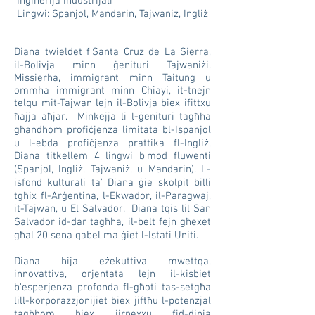
Inġinerija Industrijali
Lingwi: Spanjol, Mandarin, Tajwaniż, Ingliż
Diana twieldet f'Santa Cruz de La Sierra,
il-Bolivja minn ġenituri Tajwaniżi.
Missierha, immigrant minn Taitung u
ommha immigrant minn Chiayi, it-tnejn
telqu mit-Tajwan lejn il-Bolivja biex ifittxu
ħajja aħjar. Minkejja li l-ġenituri tagħha
għandhom profiċjenza limitata bl-Ispanjol
u l-ebda profiċjenza prattika fl-Ingliż,
Diana titkellem 4 lingwi b'mod fluwenti
(Spanjol, Ingliż, Tajwaniż, u Mandarin). L-
isfond kulturali ta’ Diana ġie skolpit billi
tgħix fl-Arġentina, l-Ekwador, il-Paragwaj,
it-Tajwan, u El Salvador. Diana tqis lil San
Salvador id-dar tagħha, il-belt fejn għexet
għal 20 sena qabel ma ġiet l-Istati Uniti.
Diana hija eżekuttiva mwettqa,
innovattiva, orjentata lejn il-kisbiet
b'esperjenza profonda fl-għoti tas-setgħa
lill-korporazzjonijiet biex jiftħu l-potenzjal
tagħhom biex jirnexxu fid-dinja