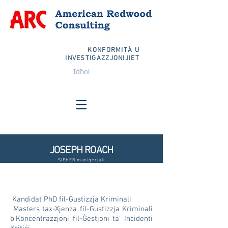
KONFORMITÀ U
INVESTIGAZZJONIJIET
Idħol
JOSEPH ROACH
SIEĦEB maniġerjali
Kandidat PhD fil-Ġustizzja Kriminali
Masters tax-Xjenza fil-Ġustizzja Kriminali
b'Konċentrazzjoni fil-Ġestjoni ta' Inċidenti