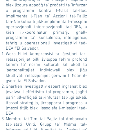
biex jiżgura appoġġ ta' proġetti ta 'infurzar
u programmi kontra l-ħasil tal-flus.
Implimenta l-Pjan ta' Azzjoni tal-Pajjiż
tan-Narkotiċi li jikkumplimenta l-missjoni
operazzjonali internazzjonali tad-DEA, u
kien il-koordinatur primarju għall-
programmi ta' konsulenza, intelligence,
taħriġ u operazzjonali investigattivi tad-
DEA f'El Salvador.
Wera ħiliet komprensivi ta 'ġestjoni tar-
relazzjonijiet billi żviluppa fehim profond
kemm ta' normi kulturali kif ukoll ta
'personalitajiet individwali biex jiġu
kkultivati relazzjonijiet ġenwini fi ħdan il-
gvern ta' El Salvador.
Għarfien investigattiv espert ingranat biex
jevalwa l-effettività tal-programm, jagħti
parir lill-uffiċjali tal-infurzar tal-liġi lokali,
ifassal strateġija, jirrapporta l-progress, u
jmexxi titjib biex jissodisfa l-missjoni tad-
DEA.
Membru tat-Tim tal-Pajjiż tal-Ambaxxata
tal-Istati Uniti, Grupp ta' Ħidma tal-