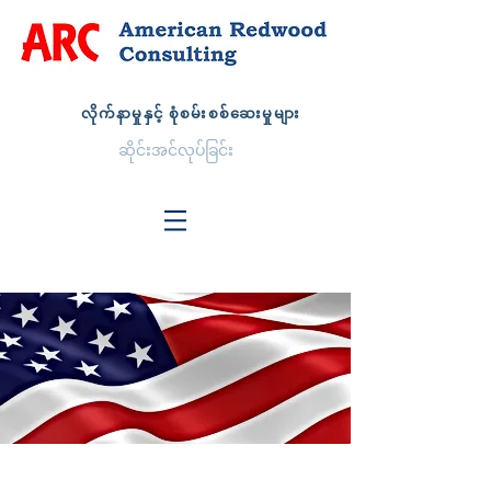
လိုက်နာမှုနှင့် စုံစမ်းစစ်ဆေးမှုများ
ဆိုင်းအင်လုပ်ခြင်း