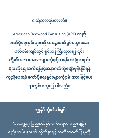
ငါတို့ဘာလုပ်တာလဲ။
American Redwood Consulting (ARC) သည်
ကော်ပိုရေးရှင်းများကို ယနေ့ခေတ်ရှုပ်ထွေးသော
ပတ်ဝန်းကျင်တွင် ရှင်သန်ကြီးထွားရန် ၎င်း
တို့၏အလားအလာများကိုဖွင့်ဟရန်၊ အဖွဲ့အစည်း
များကိုရှေ့ဆက်ရန်နှင့်အနာဂတ်ကိုမျှော်မှန်းနိုင်ရန်
ကူညီပေးရန် ကော်ပိုရေးရှင်းများကိုစွမ်းအားမြှင့်ပေး
ရာတွင်အထူးပြုပါသည်။
ကျွန်ုပ်တို့၏မစ်ရှင်
“
ဒေသန္တရ၊ ပြည်နယ်နှင့် ဖက်ဒရယ် စည်းမျဉ်း
စည်းကမ်းများကို လိုက်နာရန် ကတိကဝတ်ပြုမှုကို