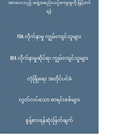
အားပေးသည့် အဖွဲ့အစည်းယဉ်ကျေးမှုကို မြှင့်တင်
ရန်"
FDA လိုက်နာမှု ကျွမ်းကျင်သူများ
DEA လိုက်နာမှုဆိုင်ရာ ကျွမ်းကျင်သူများ
လုံခြုံရေး အတိုင်ပင်ခံ
လွတ်လပ်သော စာရင်းစစ်များ
စွန့်စားရန်ဆုံးဖြတ်ချက်