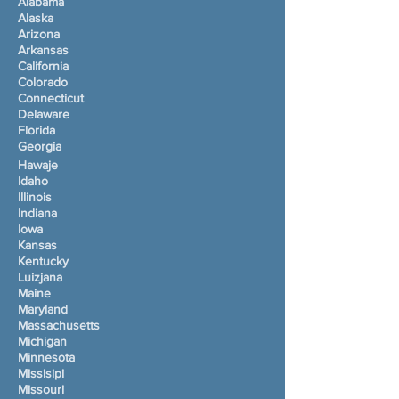
Alabama
Alaska
Arizona
Arkansas
California
Colorado
Connecticut
Delaware
Florida
Georgia
Hawaje
Idaho
Illinois
Indiana
Iowa
Kansas
Kentucky
Luizjana
Maine
Maryland
Massachusetts
Michigan
Minnesota
Missisipi
Missouri