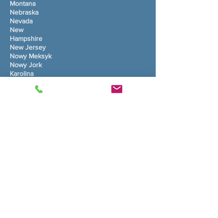
Montana
Nebraska
Nevada
New
Hampshire
New Jersey
Nowy Meksyk
Nowy Jork
Karolina
Północna
Północna Dakota
Ohio
Oklahoma
Oregon
Pensylwania
Rhode Island
Karolina
Południowa
Południowa
Dakota
Tennessee
Teksas
Utah
Vermont
Wirginia