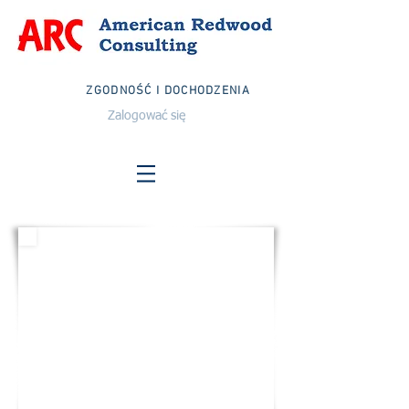
ZGODNOŚĆ I DOCHODZENIA
Zalogować się
STANY ZJEDNOCZONE
E-mail:
info@arcglobalteam.com
Bez opłat:
1-833-ZESPÓŁ ARC
1-833-832-6272