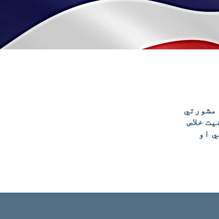
اکمنولو کې تخصص لري
ت خلاص
ي او