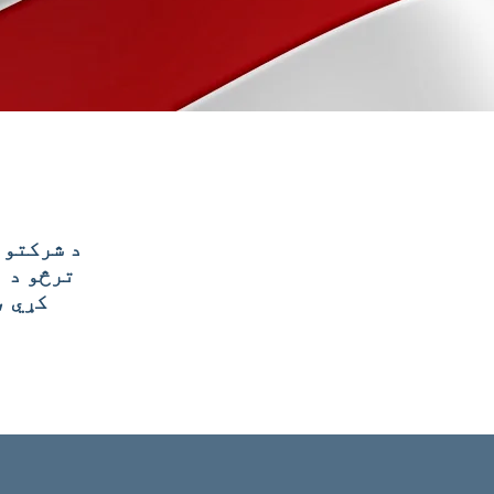
ترڅو د ن
کړي ،