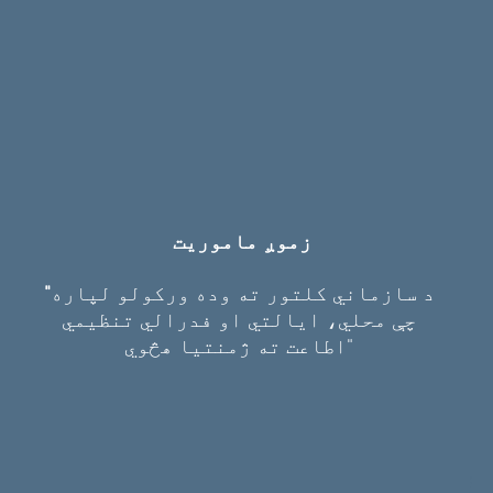
زموږ ماموریت
د سازماني کلتور ته وده ورکولو لپاره
"
چې محلي، ایالتي او فدرالي تنظیمي
اطاعت ته ژمنتیا هڅوي"