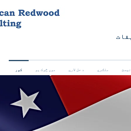
قات
نیسئ
ملګري
د حل لارې
موږ څوک یو
کور