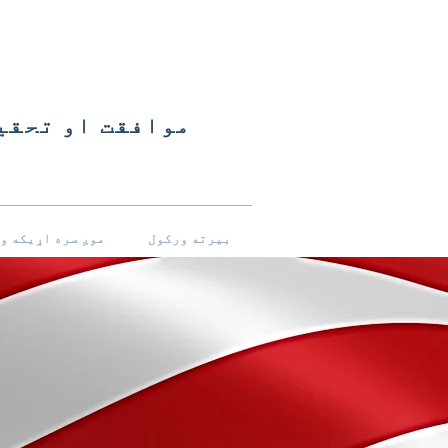
موافقت او تحقی
بیرته ورکول
موږ سره اړیکه و