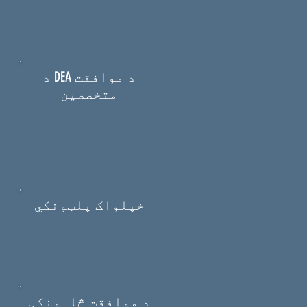
د DEA د موافقت
متخصصین
خپلواک پلټونکي
د موافقت څارونکی