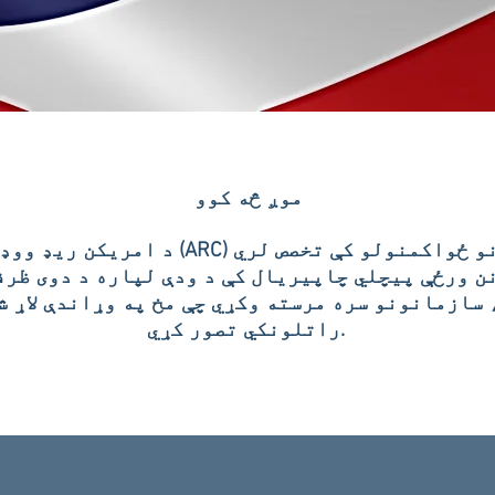
موږ څه کوو
د امریکن ریډ ووډ مشورتي (ARC) د شرکتونو ځو
ن ورځې پیچلي چاپیریال کې د ودې لپاره د دوی ظرفی
 سازمانونو سره مرسته وکړي چې مخ په وړاندې لاړ ش
راتلونکي تصور کړي.