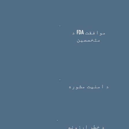
د FDA موافقت
متخصصین
د امنیت مشوره
د خطر ارزونه