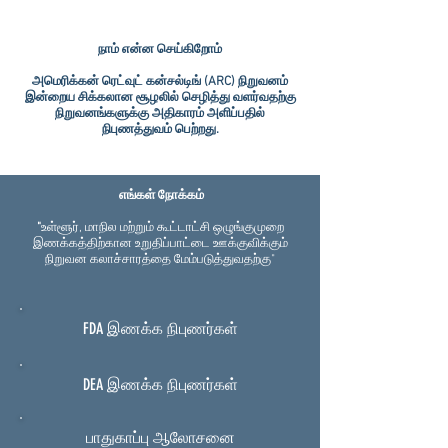
நாம் என்ன செய்கிறோம்
அமெரிக்கன் ரெட்வுட் கன்சல்டிங் (ARC) நிறுவனம்
இன்றைய சிக்கலான சூழலில் செழித்து வளர்வதற்கு
நிறுவனங்களுக்கு அதிகாரம் அளிப்பதில்
நிபுணத்துவம் பெற்றது.
எங்கள் நோக்கம்
"
உள்ளூர், மாநில மற்றும் கூட்டாட்சி ஒழுங்குமுறை
இணக்கத்திற்கான உறுதிப்பாட்டை ஊக்குவிக்கும்
நிறுவன கலாச்சாரத்தை மேம்படுத்துவதற்கு"
FDA இணக்க நிபுணர்கள்
DEA இணக்க நிபுணர்கள்
பாதுகாப்பு ஆலோசனை