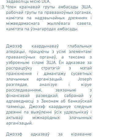
задаволіць місію DEA.
Член краінавай групы амбасады ЗША,
рабочай групы па праваахоўных органах,
камітэта па надзвычайных дзеяннях і
міжведамаснага жыллёвага савета,
камітэта па ўзнагародах амбасады.
Джозэф каардынаваў глабальныя
аперацыі, працуючы з усімі элементамі
праваахоўных органаў, а таксама з
узброенымі сіламі ЗША. Ён адказвае за
распрацоўку стратэгій з мэтай
пранікнення і дэмантажу сусветных
злачынных арганізацый. Joseph
разглядае, аналізуе і кіруе
расследаваннямі, звязанымі з
фінансавай разведкай, сабранай у
адпаведнасці з Законам аб банкаўскай
таямніцы. Джозэф каардынуе следчыя
дзеянні па выяўленні ўсіх удзельнікаў і
актываў міжнародных злачынных
арганізацый.
Джозэф адказваў за кіраванне