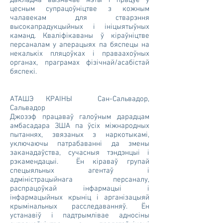
дакладна вызначае мэты і працуе ў
цесным супрацоўніцтве з кожным
чалавекам для стварэння
высокапрадукцыйных і ініцыятыўных
каманд. Кваліфікаваны ў кіраўніцтве
персаналам у аперацыях па бяспецы на
некалькіх пляцоўках і праваахоўных
органах, праграмах фізічнай/асабістай
бяспекі.
АТАШЭ КРАІНЫ Сан-Сальвадор,
Сальвадор
Джозэф працаваў галоўным дарадцам
амбасадара ЗША па ўсіх міжнародных
пытаннях, звязаных з наркотыкамі,
уключаючы патрабаванні да змены
заканадаўства, сучасныя тэндэнцыі і
рэкамендацыі. Ён кіраваў групай
спецыяльных агентаў і
адміністрацыйнага персаналу,
распрацоўкай інфармацыі і
інфармацыйных крыніц і арганізацыяй
крымінальных расследаванняў. Ён
устанавіў і падтрымлівае адносіны