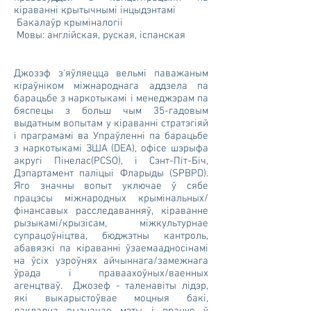
кіраванні крытычнымі інцыдэнтамі
Бакалаўр крыміналогіі
Мовы: англійская, руская, іспанская
Джозэф з'яўляецца вельмі паважаным
кіраўніком міжнароднага аддзела па
барацьбе з наркотыкамі і менеджэрам па
бяспецы з больш чым 35-гадовым
выдатным вопытам у кіраванні стратэгіяй
і праграмамі ва Упраўленні па барацьбе
з наркотыкамі ЗША (DEA), офісе шэрыфа
акругі Пінелас
(PCSO)
, і Сэнт-Піт-Біч,
Дэпартамент паліцыі Фларыды (SPBPD).
Яго значны вопыт уключае ў сябе
працэсы міжнародных крымінальных/
фінансавых расследаванняў, кіраванне
рызыкамі/крызісам, міжкультурнае
супрацоўніцтва, бюджэтны кантроль,
абавязкі па кіраванні ўзаемаадносінамі
на ўсіх узроўнях айчыннага/замежнага
ўрада і праваахоўных/ваенных
агенцтваў. Джозеф - таленавіты лідэр,
які выкарыстоўвае моцныя бакі,