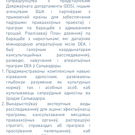
супрацоўніцтва з прадстаўнікамі
Дзяржаўнага дэпартамента (DOS), іншымі
агенцтвамі ЗША і партнёрамі з
прымаючай краіны для забеспячэння
падтрымкі праваахоўных праектаў і
праграм па барацьбе з адмываннем
грошай. Рэалізаваў План дзеянняў па
барацьбе з наркотыкамі, які дапаўняе
міжнародную аператыўную місію DEA, і
быў галоўным каардынатарам
кансультацыйных расследаванняў,
разведкі, навучання і аператыўных
праграм DEA ў Сальвадоры.
Прадэманстраваны комплексныя навыкі
кіравання адносінамі, развіваючы
глыбокае разуменне як культурных
нормаў, так і асобных асоб, каб
культываваць сапраўдныя адносіны ва
ўрадзе Сальвадора.
Выкарыстоўваў экспертныя веды
расследаванняў для ацэнкі эфектыўнасці
праграмы, кансультавання мясцовых
праваахоўных органаў, распрацоўкі
стратэгіі, справаздач аб прагрэсе і
прасоўвання паляпшэнняў, каб