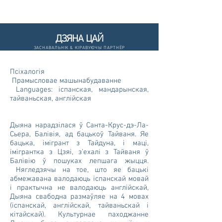
ДЗЯНА ЦАЙ
ЗАСНАВАЛЬНІК & КІРАВУЮЧЫ ПАРТНЁР
Псіхалогія
Прамысловае машынабудаванне
Languages: іспанская, мандарынская,
тайваньская, англійская
Дыяна нарадзілася ў Санта-Крус-дэ-Ла-
Сьера, Балівія, ад бацькоў Тайваня. Яе
бацька, імігрант з Тайдуна, і маці,
імігрантка з Цзяі, з'ехалі з Тайваня ў
Балівію ў пошуках лепшага жыцця.
Нягледзячы на тое, што яе бацькі
абмежавана валодаюць іспанскай мовай
і практычна не валодаюць англійскай,
Дыяна свабодна размаўляе на 4 мовах
(іспанскай, англійскай, тайваньскай і
кітайскай). Культурнае паходжанне