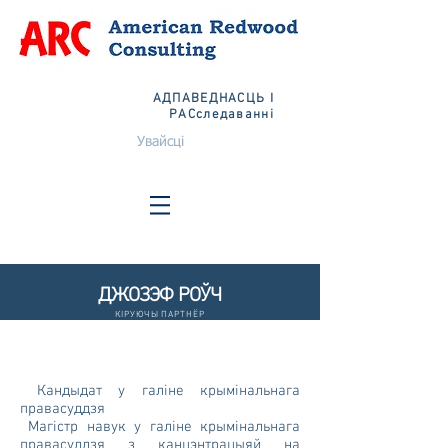
АДПАВЕДНАСЦЬ І
РАСследаванні
Увайсці
ДЖОЗЭФ РОЎЧ
КІРУЮЧЫ ПАРТНЁР
Кандыдат у галіне крымінальнага
правасуддзя
Магістр навук у галіне крымінальнага
правасуддзя з канцэнтрацыяй на