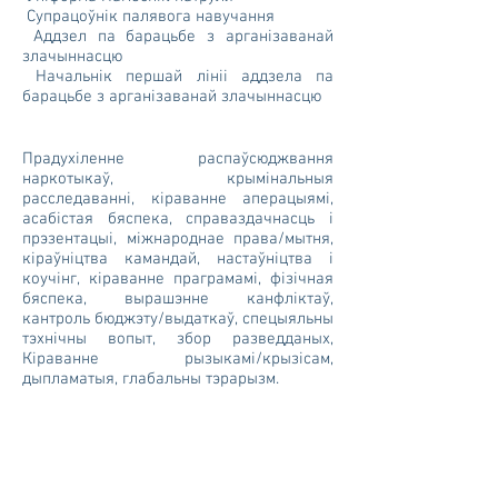
Супрацоўнік палявога навучання
Аддзел па барацьбе з арганізаванай
злачыннасцю
Начальнік першай лініі аддзела па
барацьбе з арганізаванай злачыннасцю
Прадухіленне распаўсюджвання
наркотыкаў, крымінальныя
расследаванні, кіраванне аперацыямі,
асабістая бяспека, справаздачнасць і
прэзентацыі, міжнароднае права/мытня,
кіраўніцтва камандай, настаўніцтва і
коучінг, кіраванне праграмамі, фізічная
бяспека, вырашэнне канфліктаў,
кантроль бюджэту/выдаткаў, спецыяльны
тэхнічны вопыт, збор разведданых,
Кіраванне рызыкамі/крызісам,
дыпламатыя, глабальны тэрарызм.