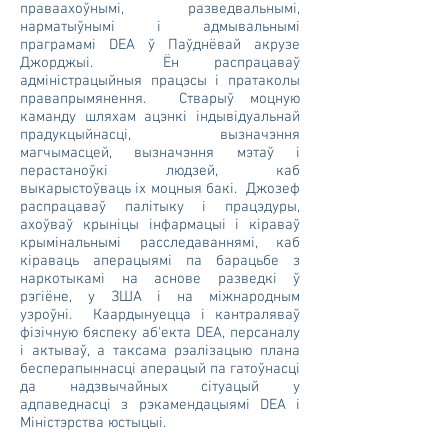
праваахоўнымі, разведвальнымі,
нарматыўнымі і адмывальнымі
праграмамі DEA ў Паўднёвай акрузе
Джорджыі. Ён распрацаваў
адміністрацыйныя працэсы і пратаколы
правапрымянення. Стварыў моцную
каманду шляхам ацэнкі індывідуальнай
прадукцыйнасці, вызначэння
магчымасцей, вызначэння мэтаў і
перастаноўкі людзей, каб
выкарыстоўваць іх моцныя бакі. Джозеф
распрацаваў палітыку і працэдуры,
ахоўваў крыніцы інфармацыі і кіраваў
крымінальнымі расследаваннямі, каб
кіраваць аперацыямі па барацьбе з
наркотыкамі на аснове разведкі ў
рэгіёне, у ЗША і на міжнародным
узроўні. Каардынуецца і кантраляваў
фізічную бяспеку аб'екта DEA, персаналу
і актываў, а таксама рэалізацыю плана
бесперапыннасці аперацый па гатоўнасці
да надзвычайных сітуацый у
адпаведнасці з рэкамендацыямі DEA і
Міністэрства юстыцыі.
​