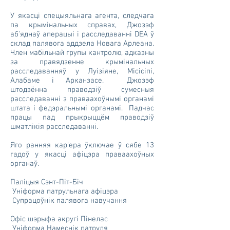
У якасці спецыяльнага агента, следчага
па крымінальных справах, Джозэф
аб'яднаў аперацыі і расследаванні DEA ў
склад палявога аддзела Новага Арлеана.
Член мабільнай групы кантролю, адказны
за правядзенне крымінальных
расследаванняў у Луізіяне, Місісіпі,
Алабаме і Арканзасе. Джозэф
штодзённа праводзіў сумесныя
расследаванні з праваахоўнымі органамі
штата і федэральнымі органамі. Падчас
працы пад прыкрыццём праводзіў
шматлікія расследаванні.
Яго ранняя кар'ера ўключае ў сябе 13
гадоў у якасці афіцэра праваахоўных
органаў.
Паліцыя Сэнт-Піт-Біч
Уніформа патрульнага афіцэра
Супрацоўнік палявога навучання
Офіс шэрыфа акругі Пінелас
Уніформа Намеснік патруля