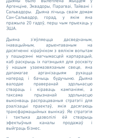
Дыяны было вылеплена жыццём у
Аргенціне, Эквадоры, Парагваі, Тайвані і
Сальвадоры. Дыяна лічыць сваім домам
Сан-Сальвадор, горад, у якім яна
пражыла 20 гадоў, перш чым прыехаць у
ЗША.
Дыяна з'яўляецца дасведчаным,
інавацыйным, арыентаваным на
дасягненні кіраўніком з вялікім вопытам
у пашырэнні магчымасцей карпарацый,
каб раскрыць іх патэнцыял для росквіту
ў нашым узаемазвязаным свеце, яна
дапамагае арганізацыям рухацца
наперад і бачыць будучыню. Дыяна
валодае праверанай здольнасцю
ствараць і кіраваць кампаніямі, а
таксама прызнанай здольнасцю
выконваць распрацаваныя стратэгіі для
рэалізацыі праектаў, якія дасягаюць
трансфармацыйных вынікаў. Яе стратэгія
і тактыка дазволілі ёй стварыць
эфектыўныя каналы продажаў і
выйграць бізнес.