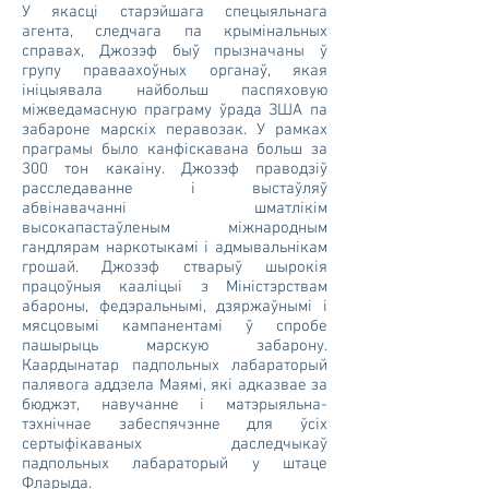
У якасці старэйшага спецыяльнага
агента, следчага па крымінальных
справах, Джозэф быў прызначаны ў
групу праваахоўных органаў, якая
ініцыявала найбольш паспяховую
міжведамасную праграму ўрада ЗША па
забароне марскіх перавозак. У рамках
праграмы было канфіскавана больш за
300 тон какаіну. Джозэф праводзіў
расследаванне і выстаўляў
абвінавачанні шматлікім
высокапастаўленым міжнародным
гандлярам наркотыкамі і адмывальнікам
грошай. Джозэф стварыў шырокія
працоўныя кааліцыі з Міністэрствам
абароны, федэральнымі, дзяржаўнымі і
мясцовымі кампанентамі ў спробе
пашырыць марскую забарону.
Каардынатар падпольных лабараторый
палявога аддзела Маямі, які адказвае за
бюджэт, навучанне і матэрыяльна-
тэхнічнае забеспячэнне для ўсіх
сертыфікаваных даследчыкаў
падпольных лабараторый у штаце
Фларыда.