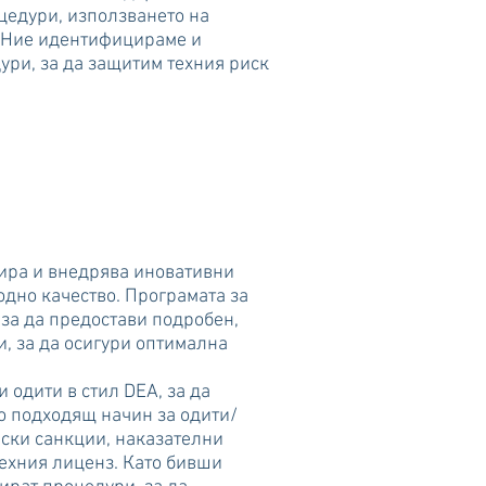
цедури, използването на
. Ние идентифицираме и
ри, за да защитим техния риск
ира и внедрява иновативни
одно качество. Програмата за
 за да предостави подробен,
и, за да осигури оптимална
одити в стил DEA, за да
о подходящ начин за одити/
ски санкции, наказателни
ехния лиценз. Като бивши