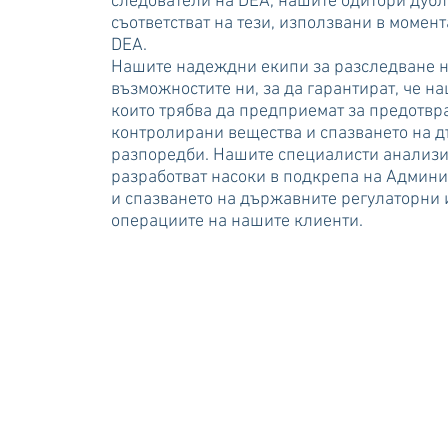
следователи на DEA, нашите одитори дубл
съответстват на тези, използвани в момен
DEA.
Нашите надеждни екипи за разследване н
възможностите ни, за да гарантират, че на
които трябва да предприемат за предотвр
контролирани вещества и спазването на 
разпоредби. Нашите специалисти анализир
разработват насоки в подкрепа на Админи
и спазването на държавните регулаторни 
операциите на нашите клиенти.