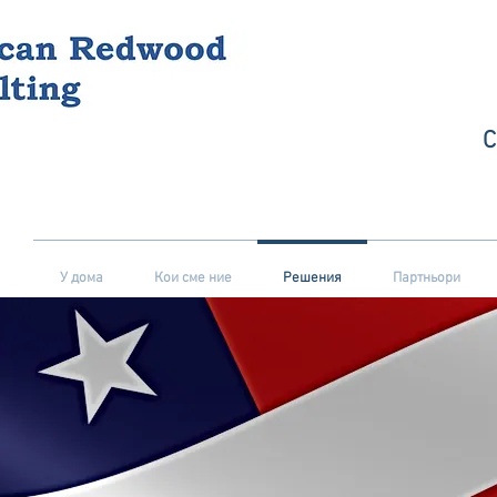
У дома
Кои сме ние
Решения
Партньори