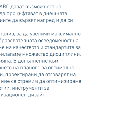
 ARC дават възможност на
 да процъфтяват в днешната
иите да вървят напред и да си
ализ, за да увеличи максимално
образователната осведоменост на
е на качеството и стандартите за
прилагаме множество дисциплини,
омяна. В допълнение към
ането на планове за оптимално
, проектирани да отговарят на
 ние се стремим да оптимизираме
егии, инструменти за
низационен дизайн.