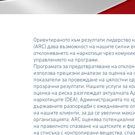
Ориентираното към резултати лидерство н
(ARC) дава възможност на нашите силни е
отклоняването на наркотици чрез комуник
управлението на програми.
Програмата за предотвратяване на отклон
използва прецизни анализи за оценка на 
показатели за провеждане на цялостни од
прозрачни резултати. Нашите услуги за ко
оценка на риска разглеждат актуалната А
наркотиците (DEA), Администрацията по хр
държавните разпоредби с ежедневните оп
на нашите клиенти, за да се увеличи мак
организацията. ARC оценява потенциалнит
на правилното спазване на щатските и фе
на списъка с контролирани вещества, спаз