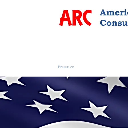
Впиши се