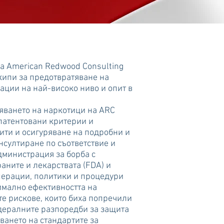
а American Redwood Consulting
кипи за предотвратяване на
ации на най-високо ниво и опит в
яването на наркотици на ARC
патентовани критерии и
ити и осигуряване на подробни и
нсултиране по съответствие и
дминистрация за борба с
аните и лекарствата (FDA) и
ерации, политики и процедури
симално ефективността на
е рискове, които биха попречили
дералните разпоредби за защита
ването на стандартите за