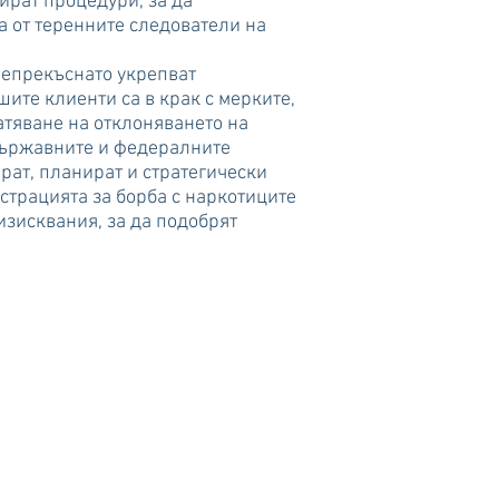
ират процедури, за да
та от теренните следователи на
епрекъснато укрепват
шите клиенти са в крак с мерките,
атяване на отклоняването на
държавните и федералните
ат, планират и стратегически
страцията за борба с наркотиците
изисквания, за да подобрят