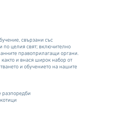
бучение, свързани със
и по целия свят; включително
ранните правоприлагащи органи.
 както и внася широк набор от
отването и обучението на нашите
е разпоредби
ркотици