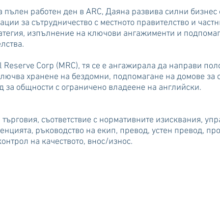
на пълен работен ден в ARC, Даяна развива силни бизне
ции за сътрудничество с местното правителство и частн
атегия, изпълнение на ключови ангажименти и подпомаг
лства.
l Reserve Corp (MRC), тя се е ангажирала да направи по
лючва хранене на бездомни, подпомагане на домове за 
од за общности с ограничено владеене на английски.
търговия, съответствие с нормативните изисквания, упр
енцията, ръководство на екип, превод, устен превод, пр
контрол на качеството, внос/износ.