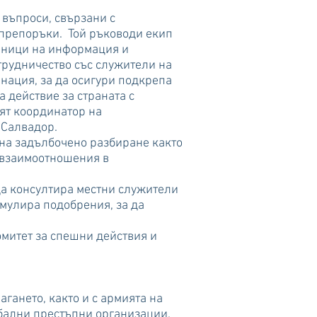
въпроси, свързани с
 препоръки. Той ръководи екип
очници на информация и
трудничество със служители на
нация, за да осигури подкрепа
 действие за страната с
ят координатор на
 Салвадор.
на задълбочено разбиране както
и взаимоотношения в
да консултира местни служители
имулира подобрения, за да
омитет за спешни действия и
ането, както и с армията на
обални престъпни организации.