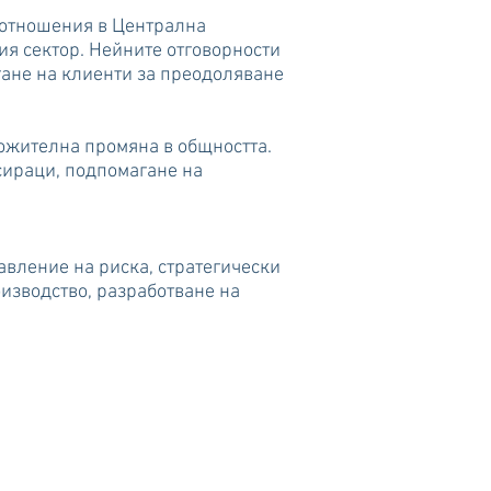
с отношения в Централна
ия сектор. Нейните отговорности
ане на клиенти за преодоляване
ложителна промяна в общността.
сираци, подпомагане на
авление на риска, стратегически
оизводство, разработване на