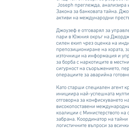
Joseph преглежда, анализира и
Закона за банковата тайна. Дж
активи на международни прест
Джоузеф е отговарял за управл
пари в Южния окръг на Джордж
силен екип чрез оценка на инд
препозициониране на хората, з
източници на информация и упр
за борба с наркотиците в мест
сигурност на съоръжението, пер
операциите за аварийна готовно
​
Като старши специален агент к
инициира най-успешната мултиа
отговорна за конфискуването н
високопоставени международни
коалиции с Министерството на 
забрана. Координатор на тайни
логистичните въпроси за всичк