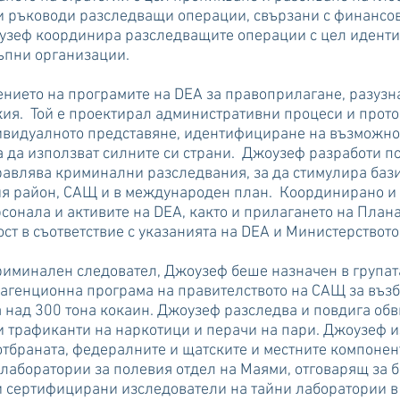
 ръководи разследващи операции, свързани с финансов
оузеф координира разследващите операции с цел идент
ъпни организации.
ението на програмите на DEA за правоприлагане, разузн
ия. Той е проектирал административни процеси и прото
ивидуалното представяне, идентифициране на възможно
а да използват силните си страни. Джоузеф разработи п
авлява криминални разследвания, за да стимулира баз
ния район, САЩ и в международен план. Координирано 
сонала и активите на DEA, както и прилагането на Плана
ст в съответствие с указанията на DEA и Министерството
риминален следовател, Джоузеф беше назначен в групат
генционна програма на правителството на САЩ за възб
а над 300 тона кокаин. Джоузеф разследва и повдига об
 трафиканти на наркотици и перачи на пари. Джоузеф 
отбраната, федералните и щатските и местните компонен
 лаборатории за полевия отдел на Маями, отговарящ за 
и сертифицирани изследователи на тайни лаборатории в