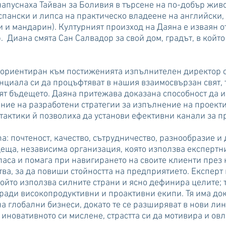
напуснаха Тайван за Боливия в търсене на по-добър жив
спански и липса на практическо владеене на английски,
и и мандарин). Културният произход на Даяна е изваян о
. Диана смята Сан Салвадор за свой дом, градът, в който
 ориентиран към постиженията изпълнителен директор с 
нциала си да процъфтяват в нашия взаимосвързан свят, 
вят бъдещето. Даяна притежава доказана способност да
ение на разработени стратегии за изпълнение на проек
 тактики й позволиха да установи ефективни канали за п
a: почтеност, качество, сътрудничество, разнообразие и 
деща, независима организация, която използва експертни
ласа и помага при навигирането на своите клиенти през
ва, за да повиши стойността на предприятието. Експер
ойто използва силните страни и ясно дефинира целите; т
згради високопродуктивни и проактивни екипи. Тя има до
а глобални бизнеси, докато те се разширяват в нови лин
 иновативното си мислене, страстта си да мотивира и ов