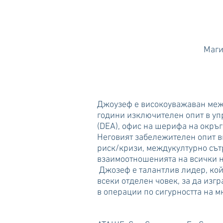
Маги
Джоузеф е високоуважаван межд
години изключителен опит в уп
(DEA), офис на шерифа на окръ
Неговият забележителен опит 
риск/кризи, междукултурно сът
взаимоотношенията на всички 
Джозеф е талантлив лидер, койт
всеки отделен човек, за да из
в операции по сигурността на м