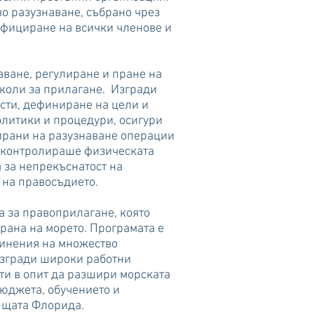
о разузнаване, събрано чрез
ифициране на всички членове и
аване, регулиране и пране на
коли за прилагане. Изгради
сти, дефиниране на цели и
олитики и процедури, осигури
ирани на разузнаване операции
и контролираше физическата
 за непрекъснатост на
 на правосъдието.
а за правоприлагане, която
рана на морето. Програмата е
винения на множество
изгради широки работни
ти в опит да разшири морската
бюджета, обучението и
 щата Флорида.