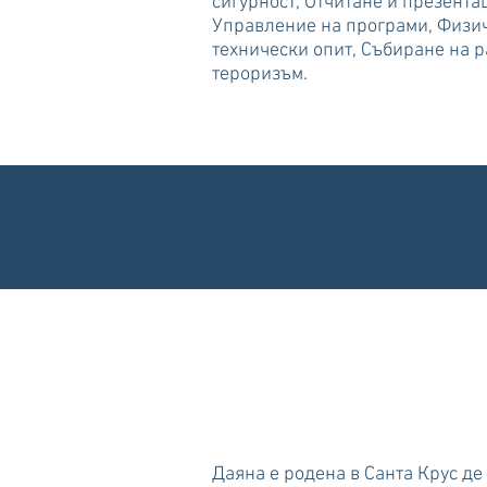
сигурност, Отчитане и презент
Управление на програми, Физич
технически опит, Събиране на 
тероризъм.
Даяна е родена в Санта Крус де 