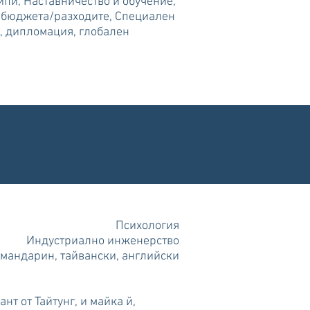
пи, Наставничество и обучение,
а бюджета/разходите, Специален
, дипломация, глобален
Психология
Индустриално инженерство
 мандарин, тайвански, английски
нт от Тайтунг, и майка й,