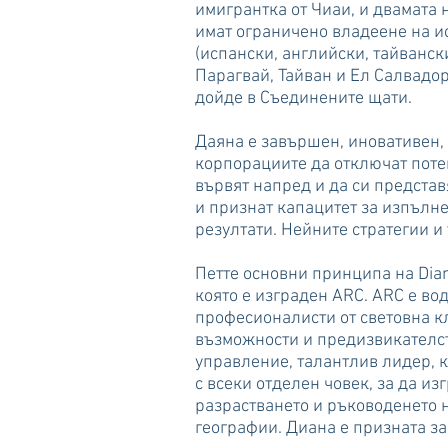
имигрантка от Чиаи, и двамата 
имат ограничено владеене на и
(испански, английски, тайванск
Парагвай, Тайван и Ел Салвадор
дойде в Съединените щати.
Даяна е завършен, иновативен,
корпорациите да отключат поте
вървят напред и да си предста
и признат капацитет за изпълн
резултати. Нейните стратегии и
Петте основни принципа на Dian
която е изграден ARC. ARC е во
професионалисти от световна к
възможности и предизвикателст
управление, талантлив лидер, к
с всеки отделен човек, за да и
разрастването и ръководенето н
географии. Диана е призната за