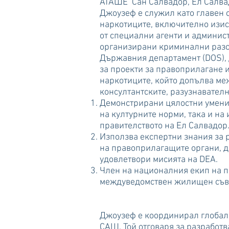
АТАШЕ Сан Салвадор, Ел Салва
Джоузеф е служил като главен 
наркотиците, включително изис
от специални агенти и админис
организирани криминални разсл
Държавния департамент (DOS), 
за проекти за правоприлагане и
наркотиците, който допълва ме
консултантските, разузнавателн
Демонстрирани цялостни умения
на културните норми, така и на
правителството на Ел Салвадор
Използва експертни знания за 
на правоприлагащите органи, да
удовлетвори мисията на DEA.
Член на националния екип на п
междуведомствен жилищен съвет
Джоузеф е координирал глобалн
САЩ. Той отговаря за разработв