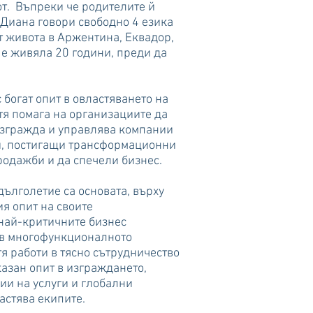
от. Въпреки че родителите й
 Диана говори свободно 4 езика
т живота в Аржентина, Еквадор,
 е живяла 20 години, преди да
богат опит в овластяването на
тя помага на организациите да
 изгражда и управлява компании
ти, постигащи трансформационни
родажби и да спечели бизнес.
дълголетие са основата, върху
я опит на своите
 най-критичните бизнес
т в многофункционалното
я работи в тясно сътрудничество
казан опит в изграждането,
ии на услуги и глобални
ластява екипите.