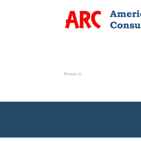
Впиши се