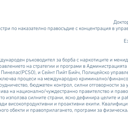
Докто
стри по наказателно правосъдие с концентрация в упра
Ез
ународен ръководител за борба с наркотиците и менидж
равлението на стратегии и програми в Администрацията
г Пинелас
(PCSO)
, и Сейнт Пийт Бийч, Полицейско управл
включва процеси на международно криминално/финансо
рудничество, бюджетен контрол, силни отговорности за 
нива на национално/чуждестранно правителство и прав
о използва силните страни, ясно дефинира целите и раб
гради високопродуктивни и проактивни екипи. Квалифиц
ного обекти и правоприлагането, програми за физическа