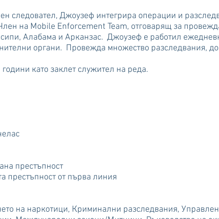
ен следовател, Джоузеф интегрира операции и разследва
Член на Mobile Enforcement Team, отговарящ за провеж
сипи, Алабама и Арканзас. Джоузеф е работил ежеднев
нителни органи. Провежда множество разследвания, док
години като заклет служител на реда.
нелас
ана престъпност
та престъпност от първа линия
ето на наркотици, Криминални разследвания, Управлен