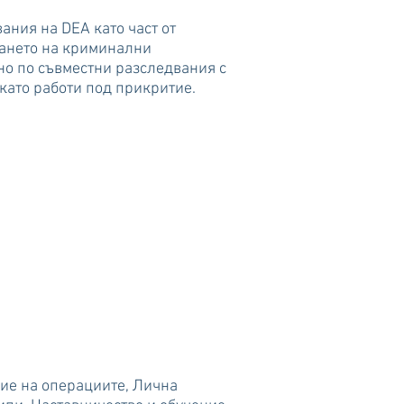
ния на DEA като част от
дането на криминални
но по съвместни разследвания с
ато работи под прикритие.
ие на операциите, Лична