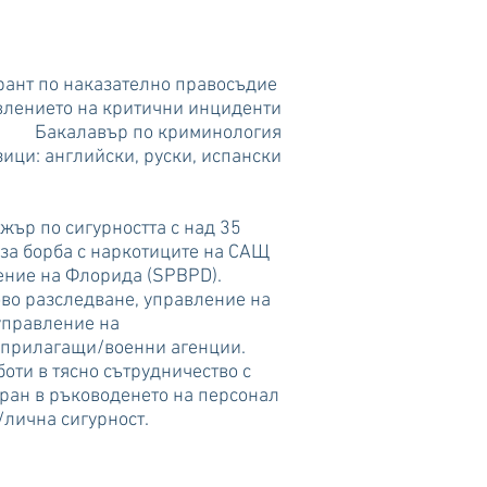
рант по наказателно правосъдие
влението на критични инциденти
Бакалавър по криминология
ици: английски, руски, испански
ър по сигурността с над 35
 за борба с наркотиците на САЩ
ение на Флорида (SPBPD).
во разследване, управление на
управление на
оприлагащи/военни агенции.
оти в тясно сътрудничество с
иран в ръководенето на персонал
/лична сигурност.