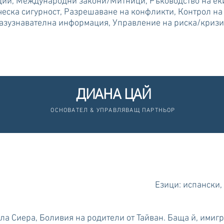
ации, Международни закони/Митници, Ръководство на еки
еска сигурност, Разрешаване на конфликти, Контрол н
разузнавателна информация, Управление на риска/кризи
ДИАНА ЦАЙ
ОСНОВАТЕЛ & УПРАВЛЯВАЩ ПАРТНЬОР
Езици: испански,
ла Сиера, Боливия на родители от Тайван. Баща й, имигра