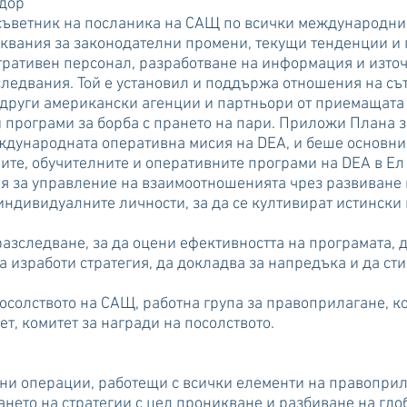
дор
съветник на посланика на САЩ по всички международни 
квания за законодателни промени, текущи тенденции и
тративен персонал, разработване на информация и изт
едвания. Той е установил и поддържа отношения на съ
други американски агенции и партньори от приемащата 
 програми за борба с прането на пари. Приложи Плана за
ждународната оперативна мисия на DEA, и беше основни
ите, обучителните и оперативните програми на DEA в Ел
 за управление на взаимоотношенията чрез развиване 
 индивидуалните личности, за да се култивират истинск
.
разследване, за да оцени ефективността на програмата, 
 изработи стратегия, да докладва за напредъка и да ст
осолството на САЩ, работна група за правоприлагане, к
, комитет за награди на посолството.
и операции, работещи с всички елементи на правоприлаг
ането на стратегии с цел проникване и разбиване на гл